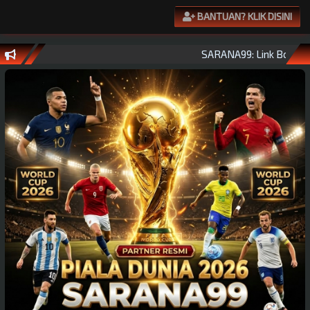
BANTUAN? KLIK DISINI
SARANA99: Link Bola Pa